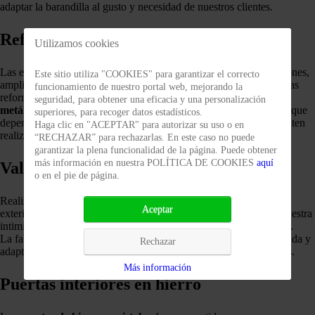
adaptar la barandilla al gusto y necesidad de nuestros clientes.
Refuerzos y estructuras metálicas
Utilizamos cookies
Las estructuras metálicas nos permiten realizar nuevas construcciones,
Este sitio utiliza "COOKIES" para garantizar el correcto
ampliaciones y modificaciones de las existentes. Actualmente en las
funcionamiento de nuestro portal web, mejorando la
reformas de las viviendas los arquitectos utilizan los
refuerzos
seguridad, para obtener una eficacia y una personalización
metálicos
(APEO) para poder unificar espacios. Esto es debido a que
superiores, para recoger datos estadísticos.
dependiendo de la carga que deben soportar los perfiles nos permiten
Haga clic en "ACEPTAR" para autorizar su uso o en
realizar grandes aperturas perdiendo la mínima altura.
“RECHAZAR” para rechazarlas. En este caso no puede
garantizar la plena funcionalidad de la página. Puede obtener
más información en nuestra POLÍTICA DE COOKIES
aquí
Vallados exteriores
o en el pie de página.
Realizamos la fabricación e instalación de todo tipo de vallado de
Aceptar
exteriores para cerramientos de parcelas o zonas para preservar nuestra
intimidad, nos adaptamos a cualquier proyecto o diseño solicitado.
La fabricación propia nos permite realizar cualquier diseño a medida y
Rechazar
adaptar nuestros vallados al gusto y necesidad de nuestros clientes.
Más información
Puertas interiores en hierro